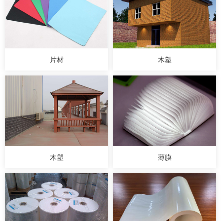
片材
木塑
木塑
薄膜